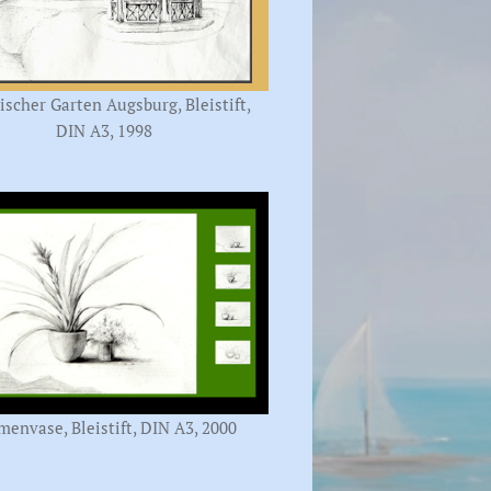
ischer Garten Augsburg, Bleistift,
DIN A3, 1998
menvase, Bleistift, DIN A3, 2000